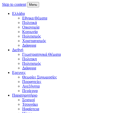
Skip to content
Menu
Ελλάδα
Εθνικα Θέματα
Πολιτικά
Οικονομία
Κοινωνία
Πολιτισμός
Χριστιανισμός
Διάφορα
Διεθνή
Γεωστρατηγικά Θέματα
Πολιτικη
Πολιτισμός
Διάφορα
Ερευνες
Θεωρίες Συνωμοσίες
Προφητείες
Ανεξήγητα
Περίεργα
Παρατηρητήριο
Σεισμοί
Τσουνάμι
Ηφαίστεια