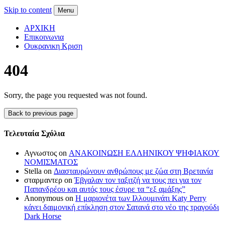
Skip to content
Menu
ΑΡΧΙΚΗ
Επικοινωνια
Ουκρανικη Κριση
404
Sorry, the page you requested was not found.
Back to previous page
Τελευταία Σχόλια
Αγνωστος on
ΑΝΑΚΟΙΝΩΣΗ ΕΛΛΗΝΙΚΟΥ ΨΗΦΙΑΚΟΥ
ΝΟΜΙΣΜΑΤΟΣ
Stella on
Διασταυρώνουν ανθρώπους με ζώα στη Βρετανία
σταρμαντερ on
Έβγαλαν τον ταξιτζή να τους πει για τον
Παπανδρέου και αυτός τους έσυρε τα “εξ αμάξης”
Anonymous on
Η μαριονέτα των Ιλλουμινάτι Katy Perry
κάνει δαιμονική επίκληση στον Σατανά στο νέο της τραγούδι
Dark Horse