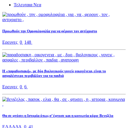
Τελευταια Νεα
Προωθούν την Ομοφυλοφιλία για να φέρουν τον αντίχριστο
Ερευνες
0
148
Η «παραδοσιακή», με δύο βιολογικούς γονείς οικογένεια, είναι το
ασφαλέστερο περιβάλλον για τα παιδιά
Ερευνες
0
6
Θα σε φτύσει η Ιστορία όπως σ’ έφτυσε και η κοινωνία κύριε Βενιζέλο
ΕΛΛΑΔΑ
0
41