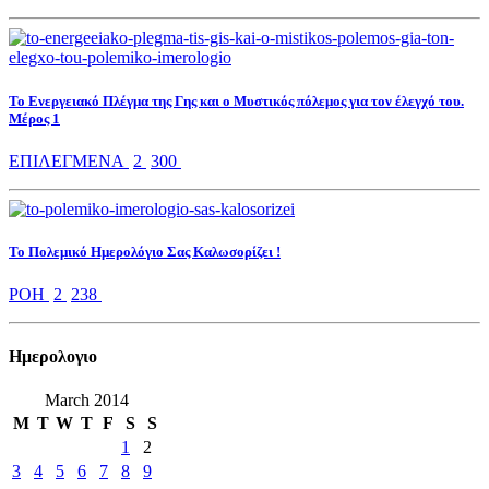
Το Ενεργειακό Πλέγμα της Γης και ο Μυστικός πόλεμος για τον έλεγχό του.
Μέρος 1
ΕΠΙΛΕΓΜΕΝΑ
2
300
Το Πολεμικό Ημερολόγιο Σας Καλωσορίζει !
ΡΟΗ
2
238
Ημερολoγιο
March 2014
M
T
W
T
F
S
S
1
2
3
4
5
6
7
8
9