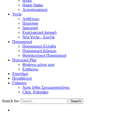
Ηλιος
Haarp Status
Αεροψεκασμοί
Υγεία
Ασθένειες
Προληψη
Διατροφή
Εναλλακτική Ιατρική
Νέα Υγεία – Ευεξία
Προορισμοί
Προορισμοί Ελλάδα
Προορισμοί Κόσμος
Θρησκευτικοί Προορισμοί
Πολεμικό Plus
Φτιάχνω μόνος μου
Επιβιώνω
Επιστήμη
Περιβάλλον
Γράφουν
Άρης Ιχθύς Συνωμοσιολόγος
Chris_Polemiko
Search for:
Search