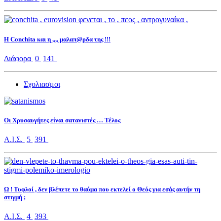
Η Conchita και η ,,,, μαλαπ@ρδα της !!!
Διάφορα
0
141
Σχολιασμοι
Οι Χρυσαυγήτες είναι σατανιστές … Τέλος
Α.Ι.Σ.
5
391
Ω ! Τυφλοί , δεν βλέπετε το θαύμα που εκτελεί ο Θεός για εσάς αυτήν τη
στιγμή ;
Α.Ι.Σ.
4
393